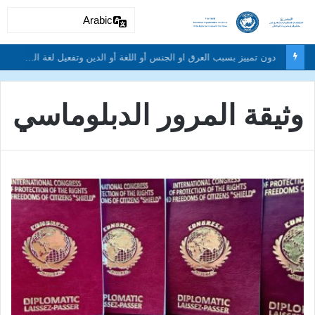
Arabic
دون تمييز بسبب العرق او الجنس أو اللغة أو الدين وتفعيل لغة الحوار والتعايش السلمي ونبذ العنف والتطرف والتمييز العنصري
وثيقة المرور الدبلوماسي