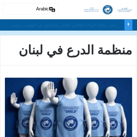
Arabic
دون تمييز بسبب العرق او الجنس أو اللغة أو الدين وتفعيل لغة الحوار والتعايش السلمي ونبذ العنف والتطرف والتمييز العنصري
منظمة الدرع في لبنان