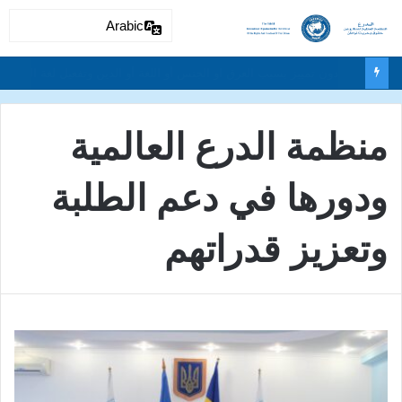
Arabic
دون تمييز بسبب العرق او الجنس أو اللغة أو الدين وتفعيل لغة الحوار والتعايش السلمي ونبذ العنف والتطرف والتمييز العنصري
منظمة الدرع العالمية
ودورها في دعم الطلبة
وتعزيز قدراتهم