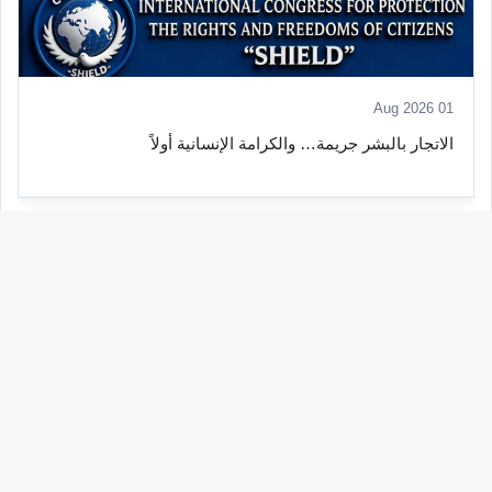
01 Aug 2026
الاتجار بالبشر جريمة… والكرامة الإنسانية أولاً
الانتقال إلى القناة
زر
الذه
YouTube
إلى
INTERNATIONAL CONGRESS SHIELD منظمة الدرع
الأع
العالمية
View channel