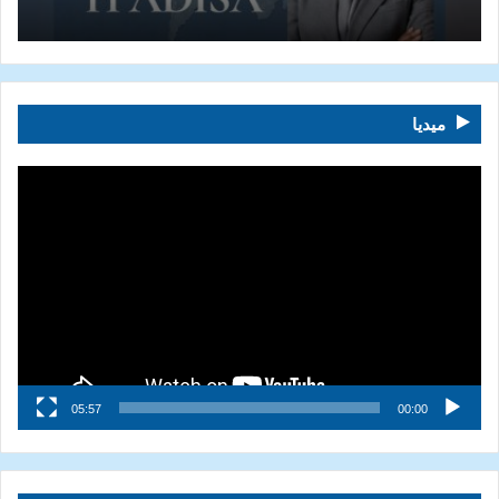
ميديا
مشغل
الفيديو
05:57
00:00