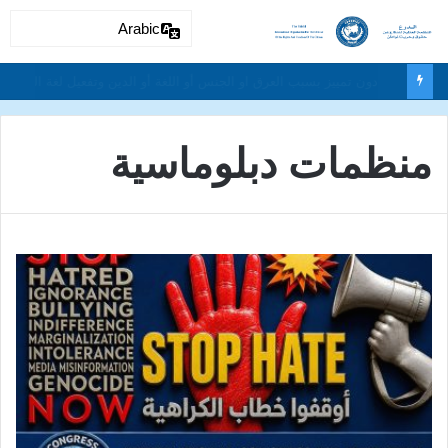
Arabic
دون تمييز بسبب العرق او الجنس أو اللغة أو الدين وتفعيل لغة الحوار والتعايش السلمي ونبذ العنف والتطرف والتمييز العنصري
منظمات دبلوماسية