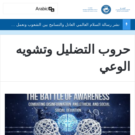
Arabic
دون تمييز بسبب العرق او الجنس أو اللغة أو الدين وتفعيل لغة الحوار والتعايش السلمي ونبذ العنف والتطرف والتمييز العنصري
حروب التضليل وتشويه
الوعي