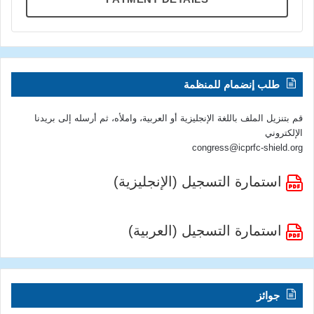
طلب إنضمام للمنظمة
قم بتنزيل الملف باللغة الإنجليزية أو العربية، واملأه، ثم أرسله إلى بريدنا
الإلكتروني
congress@icprfc-shield.org
استمارة التسجيل (الإنجليزية)
استمارة التسجيل (العربية)
جوائز