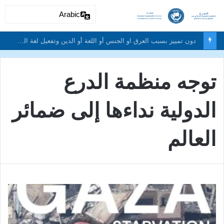
Arabic
دون تمييز بسبب العرق او الجنس أو اللغة أو الدين وتفعيل لغة الحوار والتعايش السلمي ونبذ العنف والتطرف والتمييز العنصري
توجه منظمة الدرع
الدولية نداءها إلى ضمائر
العالم