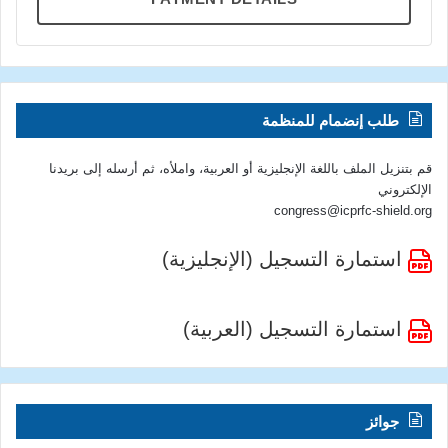
طلب إنضمام للمنظمة
قم بتنزيل الملف باللغة الإنجليزية أو العربية، واملأه، ثم أرسله إلى بريدنا
الإلكتروني
congress@icprfc-shield.org
استمارة التسجيل (الإنجليزية)
استمارة التسجيل (العربية)
جوائز