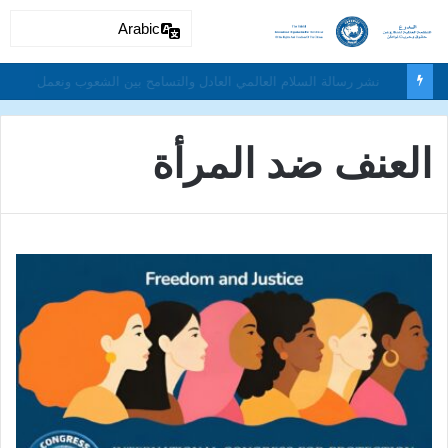
Arabic
دون تمييز بسبب العرق او الجنس أو اللغة أو الدين وتفعيل لغة الحوار والتعايش السلمي ونبذ العنف والتطرف والتمييز العنصري
العنف ضد المرأة