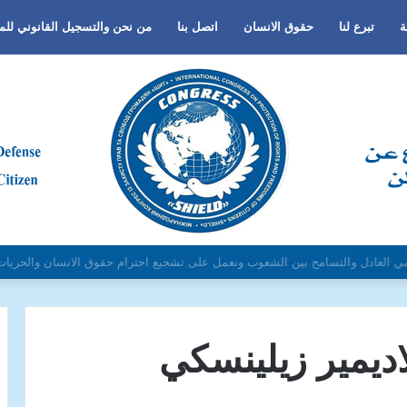
ة
تبرع لنا
حقوق الانسان
اتصل بنا
من نحن والتسجيل القانوني لل
لجنس أو اللغة أو الدين وتفعيل لغة الحوار والتعايش السلمي ونبذ العنف والتطرف و
اديمير زيلينسكي