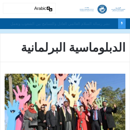
Arabic
دون تمييز بسبب العرق او الجنس أو اللغة أو الدين وتفعيل لغة الحوار والتعايش السلمي ونبذ العنف والتطرف والتمييز العنصري
الدبلوماسية البرلمانية