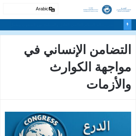
Arabic
دون تمييز بسبب العرق او الجنس أو اللغة أو الدين وتفعيل لغة الحوار والتعايش السلمي ونبذ العنف والتطرف والتمييز العنصري
التضامن الإنساني في
مواجهة الكوارث
والأزمات