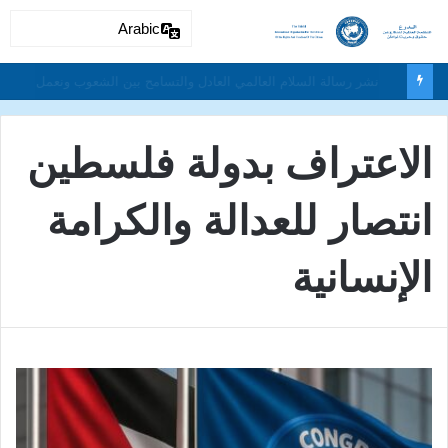
Arabic
دون تمييز بسبب العرق او الجنس أو اللغة أو الدين وتفعيل لغة الحوار والتعايش السلمي ونبذ العنف والتطرف والتمييز العنصري
الاعتراف بدولة فلسطين
انتصار للعدالة والكرامة
الإنسانية