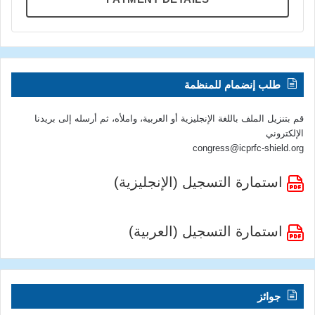
طلب إنضمام للمنظمة
قم بتنزيل الملف باللغة الإنجليزية أو العربية، واملأه، ثم أرسله إلى بريدنا
الإلكتروني
congress@icprfc-shield.org
استمارة التسجيل (الإنجليزية)
استمارة التسجيل (العربية)
جوائز