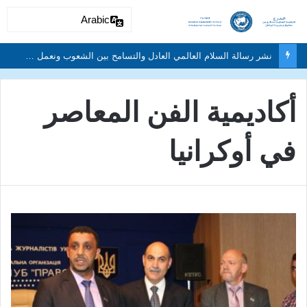
Arabic
دون تمييز بسبب العرق او الجنس أو اللغة أو الدين وتفعيل لغة الحوار والتعايش السلمي ونبذ العنف والتطرف والتمييز العنصري
أكاديمية الفن المعاصر
في أوكرانيا