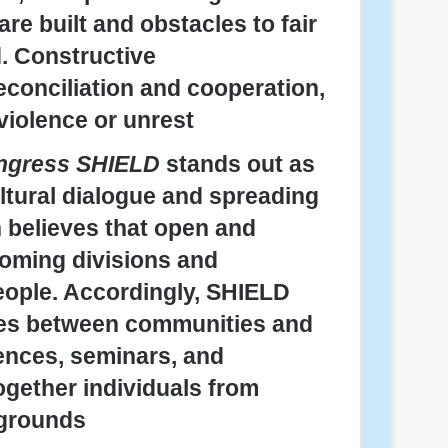
re built and obstacles to fair
. Constructive
conciliation and cooperation,
violence or unrest.
ongress SHIELD
stands out as
ultural dialogue and spreading
n believes that open and
coming divisions and
المطران فلوريد
ople. Accordingly, SHIELD
idges between communities and
ences, seminars, and
ogether individuals from
grounds.