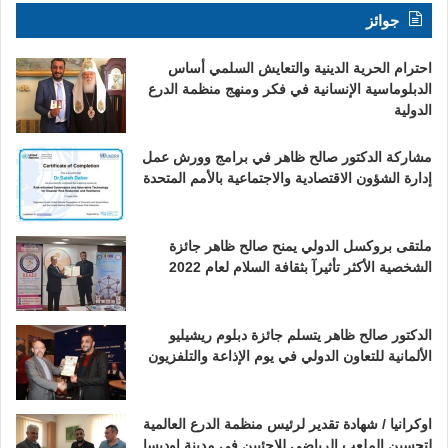
جوائز
احترام الحرية الدينية والتعايش السلمي أساس
الدبلوماسية الإنسانية في فكر ومنهج منظمة الدرع
الدولية
مشاركة الدكتور صالح ظاهر في برامج وورش عمل
إدارة الشؤون الاقتصادية والاجتماعية بالأمم المتحدة
ملتقى بروكسل الدولي يمنح صالح ظاهر جائزة
الشخصية الأكثر تأثيرآ بثقافة السلام لعام 2022
الدكتور صالح ظاهر يتسلم جائزة دبلوم ريشيليو
الألمانية للتعاون الدولي في يوم الإذاعة والتلفزيون
اوكرانيا / شهادة تقدير لرئيس منظمة الدرع العالمية
لتحسين الملعب الرياضي للاجئيين في مدينة اوديسا