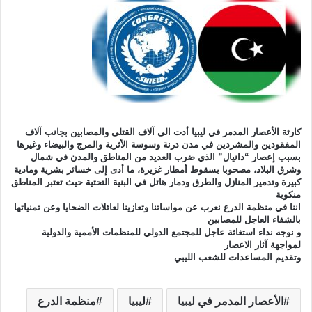
كارثة الأعصار المدمر في ليبيا أدت الى آلاف القتلى والمصابين بجانب آلاف
المفقودين والمشردين في مدن درنة وسوسة الأثرية والمرج والبيضاء وغيرها
بسبب إعصار “دانيال” الذي ضرب العديد من المناطق والمدن في شمال
وشرق البلاد، مصحوبا بسقوط أمطار غزيرة، ما أدى إلى خسائر بشرية ومادية
كبيرة وتدمير المنازل والطرق ودمار هائل في البنية التحتية حيث تعتبر المناطق
منكوبة
اننا في منظمة الدرع نعرب عن مواساتنا وتعازينا لعائلات الضحايا وعن تمنياتها
بالشفاء العاجل للمصابين
و نوجه نداء استغاثة عاجل للمجتمع الدولي للمنظمات الأممية والدولية
لمواجهة آثار الاعصار
وتقديم المساعدات للشعب الليبي
الأعصار المدمر في ليبيا
ليبيا
منظمة الدرع