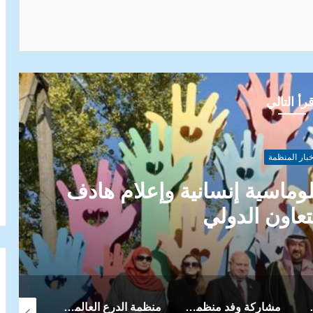
شاركة عبر البريد
رأ التالي
خبار المنظمة
لحدود يهدد القيم الإنسانية –
درع الدولية
ة في المؤتمر السنوي للعلوم والتكنولوجيا الذي تنظمه منظمة معاهدة الحظر الشامل (CTBTO)
منظمة الدرع العالمية الهيئة الدبلوماسية الافريقية الخليجية
منظمة الدرع الدولية – مفوضية فلسطين: تمكين المرأة الفلسطينية في غزة – صمود يتحدى الحرب ويصنع التغيير