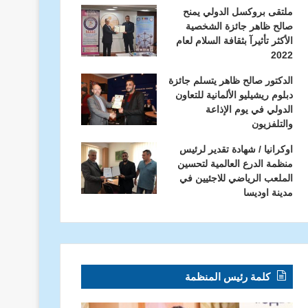
ملتقى بروكسل الدولي يمنح
صالح ظاهر جائزة الشخصية
الأكثر تأثيرآ بثقافة السلام لعام
2022
الدكتور صالح ظاهر يتسلم جائزة
دبلوم ريشيليو الألمانية للتعاون
الدولي في يوم الإذاعة
والتلفزيون
اوكرانيا / شهادة تقدير لرئيس
أخبار المنظمة
منظمة الدرع العالمية لتحسين
الملعب الرياضي للاجئيين في
مشاركة وفد منظمة الدرع الدولية 
مدينة اوديسا
للعلوم والتكنولوجيا الذي تنظمه 
الشامل (CTBTO)
كلمة رئيس المنظمة
منظمة الدرع الدولية… دور فاعل في تمكين الشباب ومكافحة الفقر والجوع من خلال التعليم والوعي البيئي
نداء منظمة الدرع العالمية إلى الحقوقيين والصحفيين والإعلاميين والمدافعين عن حقوق الإنسان وإلى كل أحرار العالم
“الدرع الدولية” في مواجهة الفقر والجوع: نحو بناء الإنسان وتحقيق الأمن الغذائي