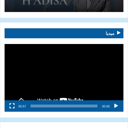
ميديا
مشغل
الفيديو
05:57
00:00