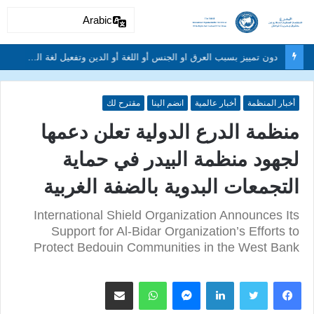
Arabic
دون تمييز بسبب العرق او الجنس أو اللغة أو الدين وتفعيل لغة الحوار والتعايش السلمي ونبذ العنف والتطرف والتمييز العنصري
أخبار المنظمة
أخبار عالمية
انضم الينا
مقترح لك
منظمة الدرع الدولية تعلن دعمها
لجهود منظمة البيدر في حماية
التجمعات البدوية بالضفة الغربية
International Shield Organization Announces Its
Support for Al-Bidar Organization’s Efforts to
Protect Bedouin Communities in the West Bank
لينكدإن
ماسنجر
واتساب
مشاركة عبر البريد