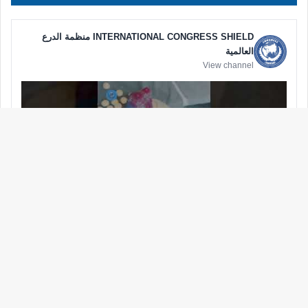
INTERNATIONAL CONGRESS SHIELD منظمة الدرع
العالمية
View channel
زر
الذه
إلى
الأع
الدرع الدولية – مفوضية فلسطين تواصل دعم نازحي غزة في ظل