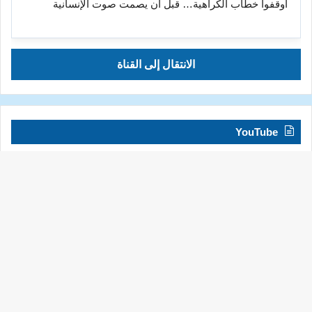
أوقفوا خطاب الكراهية… قبل أن يصمت صوت الإنسانية
الانتقال إلى القناة
YouTube
INTERNATIONAL CONGRESS SHIELD منظمة الدرع
العالمية
View channel
زر
الذه
إلى
الأع