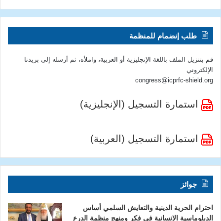
طلب إنضمام للمنظمة
قم بتنزيل الملف باللغة الإنجليزية أو العربية، واملأه، ثم أرسله إلى بريدنا
الإلكتروني
congress@icprfc-shield.org
استمارة التسجيل (الإنجليزية)
استمارة التسجيل (العربية)
جوائز
احترام الحرية الدينية والتعايش السلمي أساس
الدبلوماسية الإنسانية في فكر ومنهج منظمة الدرع