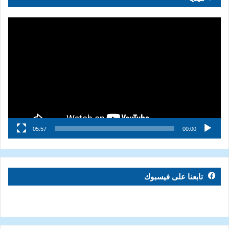
مشغل
الفيديو
05:57
00:00
تابعنا على فيسبوك