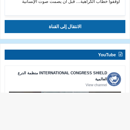
أوقفوا خطاب الكراهية… قبل أن يصمت صوت الإنسانية
الانتقال إلى القناة
YouTube
INTERNATIONAL CONGRESS SHIELD منظمة الدرع
العالمية
View channel
زر
الذه