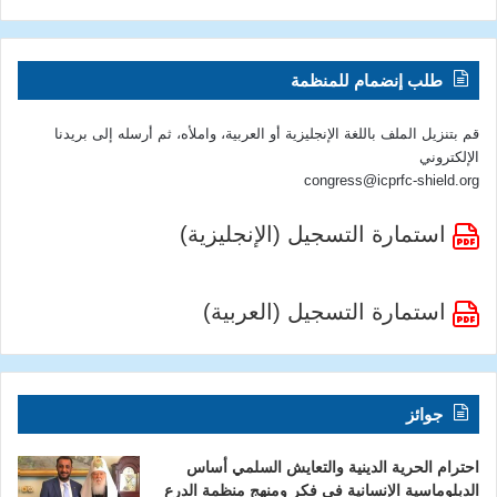
طلب إنضمام للمنظمة
قم بتنزيل الملف باللغة الإنجليزية أو العربية، واملأه، ثم أرسله إلى بريدنا
الإلكتروني
congress@icprfc-shield.org
استمارة التسجيل (الإنجليزية)
استمارة التسجيل (العربية)
جوائز
احترام الحرية الدينية والتعايش السلمي أساس
الدبلوماسية الإنسانية في فكر ومنهج منظمة الدرع