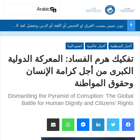
Arabic
دون تمييز بسبب العرق او الجنس أو اللغة أو الدين وتفعيل لغة الحوار والتعايش السلمي ونبذ العنف والتطرف والتمييز العنصري
أخبار المنظمة
أخبار عالمية
انضم الينا
تفكيك هرم الفساد: المعركة الدولية
الكبرى من أجل كرامة الإنسان
وحقوق المواطنة
Dismantling the Pyramid of Corruption: The Global
Battle for Human Dignity and Citizens' Rights
لينكدإن
ماسنجر
واتساب
مشاركة عبر البريد