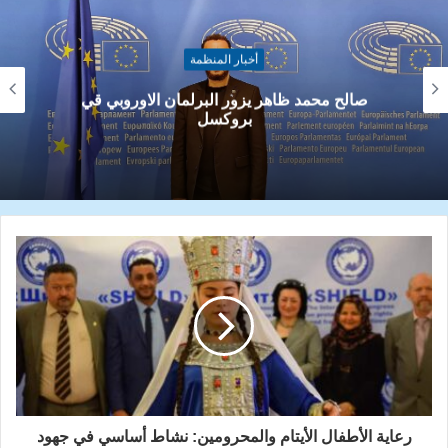
أخبار المنظمة
صالح محمد ظاهر يزور البرلمان الاوروبي قي
بروكسل
رعاية الأطفال الأيتام والمحرومين: نشاط أساسي في جهود