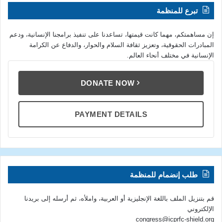
تبرع للمنظمة
إن مساهمتكم، مهما كانت قيمتها، تساعدنا على تنفيذ برامجنا الإنسانية، ودعم
المبادرات الحقوقية، وتعزيز ثقافة السلام والحوار، والدفاع عن الكرامة
الإنسانية في مختلف أنحاء العالم.
DONATE NOW
PAYMENT DETAILS
طلب إنضمام للمنظمة
قم بتنزيل الملف باللغة الإنجليزية أو العربية، واملأه، ثم أرسله إلى بريدنا
الإلكتروني
congress@icprfc-shield.org