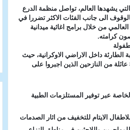
التي يشهدها العالم، تواصل منظمة الدرع
 بالوقوف الى جانب الفئات الاكثر تضررا في
عالمي من خلال برامج اغاثية ميدانية
ون كرامته.
لطفولة
 الطارئة داخل الاراضي الاوكرانية، حيث
تقدم مساعدات حيوية لاكثر من 800 عائلة من النازحين الذين اجبروا على
خاصة عبر توفير المستلزمات الطبية
طفال الايتام للتخفيف من اثار الصدمات
 للمهاجرين واللاجئين في مناطق النزاع