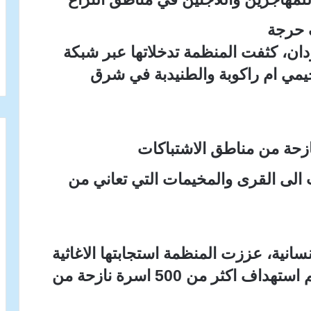
 حرجة
دان، كثفت المنظمة تدخلاتها عبر شبكة
مي ام راكوبة والطنيدبة في شرق
نازحة من مناطق الاشتباكات
لى القرى والمخيمات التي تعاني من
سانية، عززت المنظمة استجابتها الاغاثية
لتشمل مراكز ايواء النازحين، حيث تم استهداف اكثر من 500 اسرة نازحة من