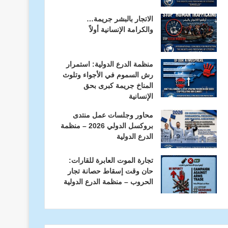
الاتجار بالبشر جريمة…
والكرامة الإنسانية أولاً
منظمة الدرع الدولية: استمرار
توقيع مذكرة تعاون بين منظمة الدرع ومدرسة ناستيا بوكينا الصوتية للأطفال في أوديسا
صالح ظاهر يدعو الى الاستيقاظ ومواجهة عبث القلة المتحكمة بمصير الشعوب
صالح ظاهر يشارك في احتفالات الذكرى ٢٧١عام لمحافظة / دوبرا صلاف / التابعة لمدينة اوديسا
رش السموم في الأجواء وتلوث
المناخ جريمة كبرى بحق
الإنسانية
محاور وجلسات عمل منتدى
بروكسل الدولي 2026 – منظمة
الدرع الدولية
تجارة الموت العابرة للقارات:
حان وقت إسقاط حصانة تجار
الحروب – منظمة الدرع الدولية