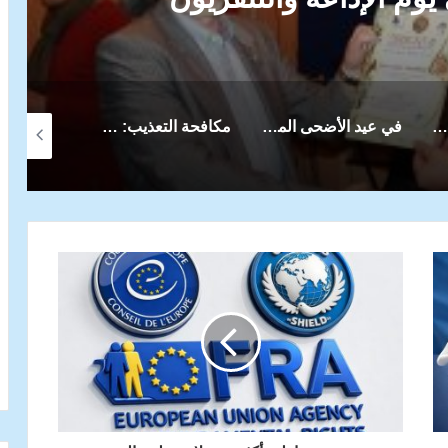
 الأضحى المبارك.. منظمة الدرع الدولية تجدد دعوتها لترسيخ قيم التسامح والسلام
مكافحة التعذيب: صون الكرامة الإنسانية – منظمة الدرع الدولية
منظمة الدرع العالمية ندعو الجامعة العربية ودول الجوار بفتح ممر إنساني إلى قطاع غزة المحاصر.