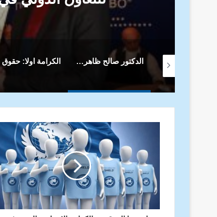
الدكتور صالح ظاهر يتسلم جائزة دبلوم ريشيليو الألمانية للتعاون الدولي في يوم الإذاعة والتلفزيون
الكرامة اولا: حقوق الانسان في الاتحاد الاوروبي بين النص القانوني والواجب الانساني
في عيد