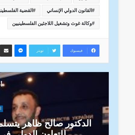
القانون الدولي الإنساني
القضية الفلسطيني
وكالة غوث وتشغيل اللاجئين الفلسطينيين
ماسنجر
م
فيسبوك
تويتر
أق
أ
ية
الكرامة اولا: حقوق الان
النص القانوني