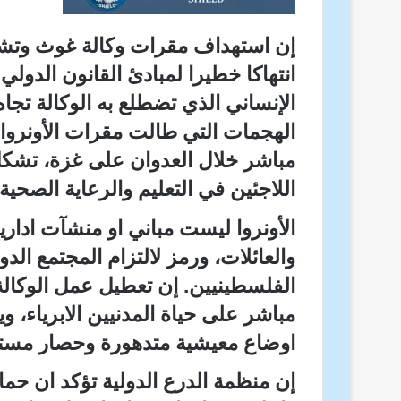
إن استهداف مقرات وكالة غوث وتشغيل
انتهاكا خطيرا لمبادئ القانون الدولي
الإنساني الذي تضطلع به الوكالة تجاه
الهجمات التي طالت مقرات الأونروا
مباشر خلال العدوان على غزة، تشكل
اللاجئين في التعليم والرعاية الصحي
الأونروا ليست مباني او منشآت اداري
والعائلات، ورمز لالتزام المجتمع الد
الفلسطينيين. إن تعطيل عمل الوكال
مباشر على حياة المدنيين الابرياء، و
اوضاع معيشية متدهورة وحصار مست
إن منظمة الدرع الدولية تؤكد ان حم