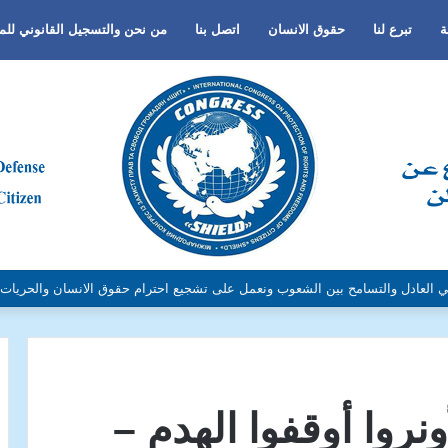
ة
تبرع لنا
حقوق الانسان
اتصل بنا
من نحن والتسجيل القانوني لل
الجنس أو اللغة أو الدين وتفعيل لغة الحوار والتعايش السلمي ونبذ العنف والتطرف 
ونروا أوقفوا الهدم –