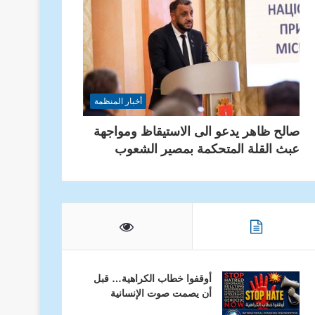
أخبار المنظمة
صالح ظاهر يدعو الى الاستيقاظ ومواجهة
عبث القلة المتحكمة بمصير الشعوب
أخبار المنظمة
أوقفوا خطاب الكراهية… قبل
في عيد الأضحى المبارك.. منظمة ا
أن يصمت صوت الإنسانية
دعوتها لترسيخ قيم التسا