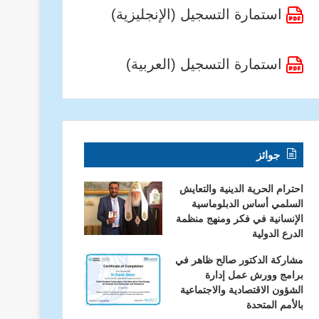
استمارة التسجيل (الإنجليزية)
استمارة التسجيل (العربية)
أخبار المنظمة
جوائز
منظمة الدرع الدولية تهنئ الشعوب 
الذكرى الـ75 ليوم أوروبا
احترام الحرية الدينية والتعايش
السلمي أساس الدبلوماسية
الإنسانية في فكر ومنهج منظمة
الدرع الدولية
مشاركة الدكتور صالح ظاهر في
برامج وورش عمل إدارة
أهمية القضاء على العنف ضد المرأة وضد المدافعات عن حقوق الإنسان – منظمة الدرع الدولية
منظمة الدرع – اليوم العالمي للغة العربية
منظمة الدرع الدولية – صوت عالمي للدفاع عن الحقوق والكرامة الإنسانية
الشؤون الاقتصادية والاجتماعية
بالأمم المتحدة