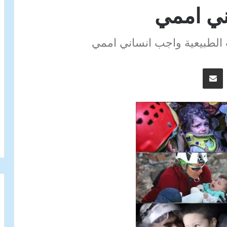
ني اممي
 الطبيعية واجب انساني اممي
اسنجر
مشاركة عبر البريد