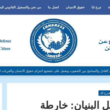
ة
تبرع لنا
حقوق الانسان
اتصل بنا
من نحن والتسجيل القانوني لل
لجنس أو اللغة أو الدين وتفعيل لغة الحوار والتعايش السلمي ونبذ العنف والتطرف و
ترح لك
بل البنيان: خارطة