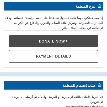
تبرع للمنظمة
إن مساهمتكم، مهما كانت قيمتها، تساعدنا على تنفيذ برامجنا الإنسانية، ودعم
المبادرات الحقوقية، وتعزيز ثقافة السلام والحوار، والدفاع عن الكرامة
الإنسانية في مختلف أنحاء العالم.
DONATE NOW
PAYMENT DETAILS
طلب إنضمام للمنظمة
قم بتنزيل الملف باللغة الإنجليزية أو العربية، واملأه، ثم أرسله إلى بريدنا
الإلكتروني
congress@icprfc-shield.org