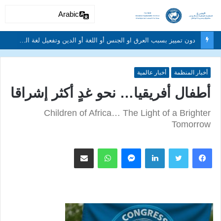
Arabic
دون تمييز بسبب العرق او الجنس أو اللغة أو الدين وتفعيل لغة الحوار والتعايش السلمي ونبذ العنف والتطرف والتمييز العنصري
أخبار المنظمة
أخبار عالمية
أطفال أفريقيا… نحو غدٍ أكثر إشراقا
Children of Africa… The Light of a Brighter
Tomorrow
لينكدإن
ماسنجر
واتساب
مشاركة عبر البريد