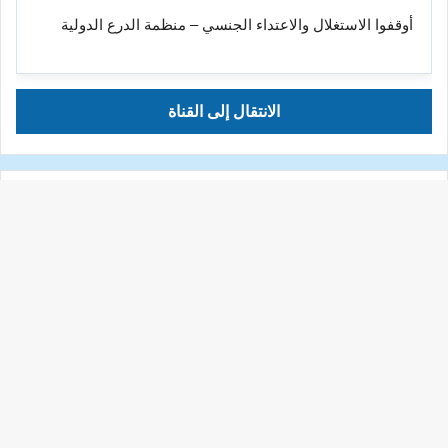
أوقفوا الاستغلال والاعتداء الجنسي – منظمة الدرع الدولية
الانتقال إلى القناة
YouTube
زر
INTERNATIONAL CONGRESS SHIELD منظمة الدرع
العالمية
الذه
View channel
إلى
الأع